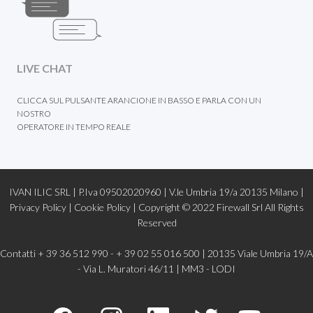
LIVE CHAT
CLICCA SUL PULSANTE ARANCIONE IN BASSO E PARLA CON UN
NOSTRO
OPERATORE IN TEMPO REALE
IVAN ILIC SRL | P.Iva 09502020960 | V.le Umbria 19/a 20135 Milano |
Privacy Policy
|
Cookie Policy |
Copyright © 2022
Firewall Srl
All Rights
Reserved
Contatti + 39 36 512 990 - + 39 02 55 016 500 | 20135 Viale Umbria 19/A
- Via L. Muratori 46/11 | MM3 - LODI