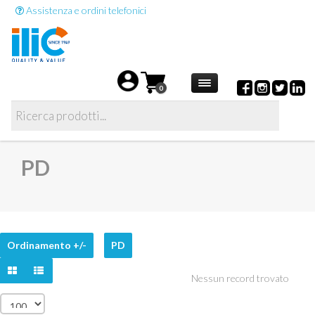
Assistenza e ordini telefonici
0
PD
Ordinamento +/-
PD
Nessun record trovato