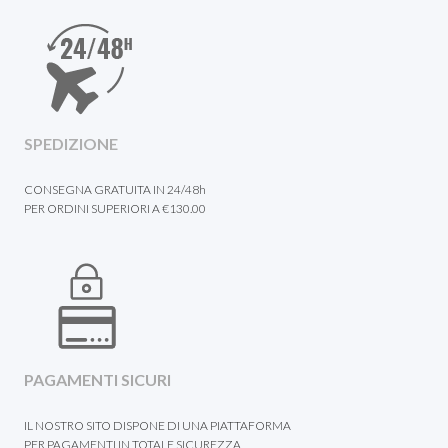
SPEDIZIONE
CONSEGNA GRATUITA IN 24/48h
PER ORDINI SUPERIORI A €130.00
PAGAMENTI SICURI
IL NOSTRO SITO DISPONE DI UNA PIATTAFORMA
PER PAGAMENTI IN TOTALE SICUREZZA