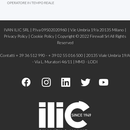
OPERATORE IN TEMPO REALE
IVAN ILIC SRL | P.Iva 09502020960 | V.le Umbria 19/a 20135 Milano |
Privacy Policy
|
Cookie Policy |
Copyright © 2022
Firewall Srl
All Rights
Reserved
Contatti + 39 36 512 990 - + 39 02 55 016 500 | 20135 Viale Umbria 19/A
- Via L. Muratori 46/11 | MM3 - LODI