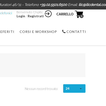
uratori 46/11 - Telefono
+39.02.5501.6500
Email:
ilic@ilicdental.c
Benvenuto Ospite
elefonici
CARRELLO
Login
/
Registrati
0
REFERITI
CORSI E WORKSHOP
CONTATTI
24
Nessun record trovato