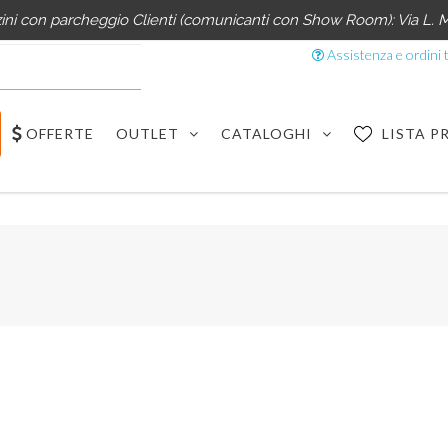
i con parcheggio Clienti (comunicanti con Show Room): Via L. M
Assistenza e ordini t
OFFERTE
OUTLET
CATALOGHI
LISTA P