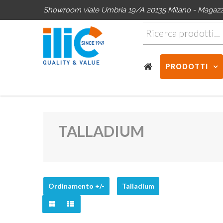
Showroom viale Umbria 19/A 20135 Milano - Magazzin
PRODOTTI
TALLADIUM
Ordinamento +/-
Talladium