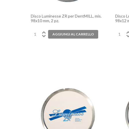
Disco Luminesse ZR per DentMILL, mis.
Disco L
98x10 mm, 2 pz.
98x12 m