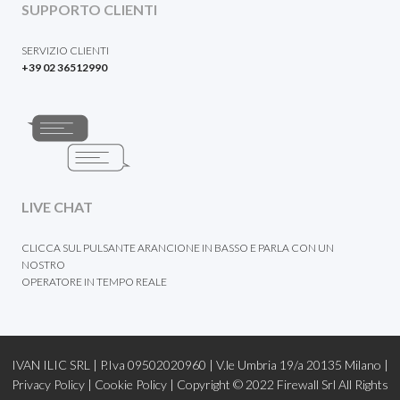
SUPPORTO CLIENTI
SERVIZIO CLIENTI
+39 02 36512990
LIVE CHAT
CLICCA SUL PULSANTE ARANCIONE IN BASSO E PARLA CON UN
NOSTRO
OPERATORE IN TEMPO REALE
IVAN ILIC SRL | P.Iva 09502020960 | V.le Umbria 19/a 20135 Milano |
Privacy Policy
|
Cookie Policy |
Copyright © 2022
Firewall Srl
All Rights