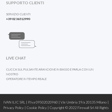
SUPPORTO CLIENTI
SERVIZIO CLIENTI
+39 02 36512990
LIVE CHAT
CLICCA SUL PULSANTE ARANCIONE IN BASSO E PARLA CON UN
NOSTRO
OPERATORE IN TEMPO REALE
IVAN ILIC SRL | P.Iva 09502020960 | V.le Umbria 19/a 20135 Milano |
Privacy Policy
|
Cookie Policy |
Copyright © 2022
Firewall Srl
All Rights