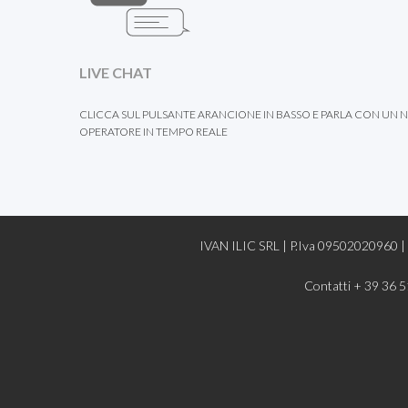
LIVE CHAT
CLICCA SUL PULSANTE ARANCIONE IN BASSO E PARLA CON UN 
OPERATORE IN TEMPO REALE
IVAN ILIC SRL | P.Iva 09502020960 | 
Contatti + 39 36 5