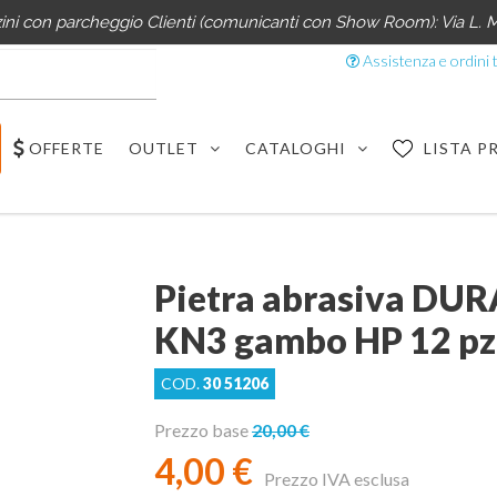
i con parcheggio Clienti (comunicanti con Show Room): Via L. M
Assistenza e ordini t
OFFERTE
OUTLET
CATALOGHI
LISTA P
Pietra abrasiva DU
KN3 gambo HP 12 pz
COD.
30 51206
Prezzo base
20,00 €
4,00 €
Prezzo IVA esclusa