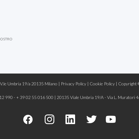
NOSTRO
V.le Umbria 19/a 20135 Milano |
Privacy Policy
|
Cookie Policy |
Copyright
12 990 - + 39 02 55 016 500 | 20135 Viale Umbria 19/A - Via L. Muratori