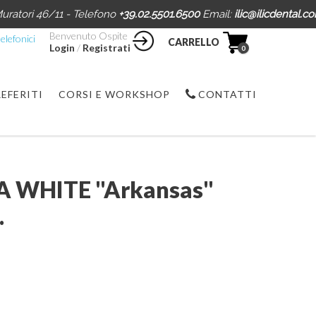
uratori 46/11 - Telefono
+39.02.5501.6500
Email:
ilic@ilicdental.c
Benvenuto Ospite
elefonici
CARRELLO
Login
/
Registrati
0
REFERITI
CORSI E WORKSHOP
CONTATTI
RA WHITE "Arkansas"
.