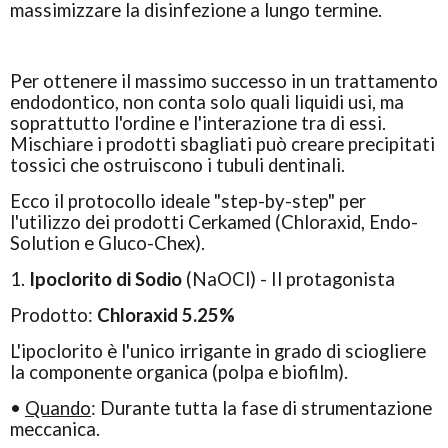
massimizzare la disinfezione a lungo termine.
Per ottenere il massimo successo in un trattamento
endodontico, non conta solo quali liquidi usi, ma
soprattutto l'ordine e l'interazione tra di essi.
Mischiare i prodotti sbagliati può creare precipitati
tossici che ostruiscono i tubuli dentinali.
Ecco il protocollo ideale "step-by-step" per
l'utilizzo dei prodotti Cerkamed (Chloraxid, Endo-
Solution e Gluco-Chex).
1.
Ipoclorito di Sodio
(NaOCl) - Il protagonista
Prodotto:
Chloraxid 5.25%
L'ipoclorito è l'unico irrigante in grado di sciogliere
la componente organica (polpa e biofilm).
•
Quando
: Durante tutta la fase di strumentazione
meccanica.