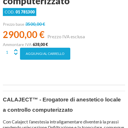
computerizzato
COD.
01 781300
3500,00 €
Prezzo base
2900,00 €
Prezzo IVA esclusa
Ammontare IVA
638,00 €
CALAJECT™ - Erogatore di anestetico locale
a controllo computerizzato
Con Calaject l’anestesia intraligamentare diventerà la prassi
rendendo un’eccezione l’infiltrazione e la tronculare, comunque