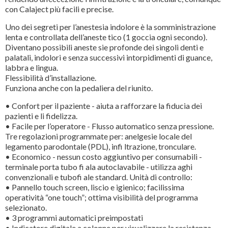
con Calaject più facili e precise.
Uno dei segreti per l’anestesia indolore è la somministrazione
lenta e controllata dell’aneste tico (1 goccia ogni secondo).
Diventano possibili aneste sie profonde dei singoli denti e
palatali, indolori e senza successivi intorpidimenti di guance,
labbra e lingua.
Flessibilità d’installazione.
Funziona anche con la pedaliera del riunito.
• Confort per il paziente - aiuta a rafforzare la fiducia dei
pazienti e li fidelizza.
• Facile per l’operatore - Flusso automatico senza pressione.
Tre regolazioni programmate per: anelgesie locale del
legamento parodontale (PDL), infi ltrazione, tronculare.
• Economico - nessun costo aggiuntivo per consumabili -
terminale porta tubo fi ala autoclavabile - utilizza aghi
convenzionali e tubofi ale standard. Unità di controllo:
• Pannello touch screen, liscio e igienico; facilissima
operatività “one touch”; ottima visibilità del programma
selezionato.
• 3 programmi automatici preimpostati
• Indicatore digitale a colonne per visualizzare la resistenza