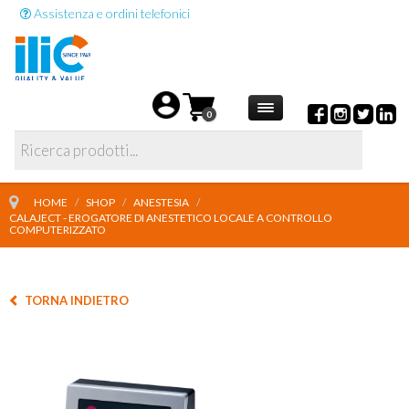
Assistenza e ordini telefonici
0
HOME
/
SHOP
/
ANESTESIA
/
CALAJECT - EROGATORE DI ANESTETICO LOCALE A CONTROLLO
COMPUTERIZZATO
TORNA INDIETRO