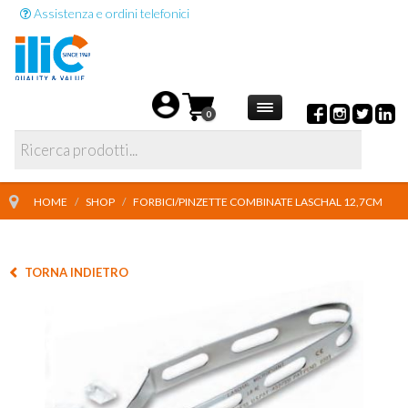
Assistenza e ordini telefonici
0
HOME
/
SHOP
/
FORBICI/PINZETTE COMBINATE LASCHAL 12,7CM
TORNA INDIETRO