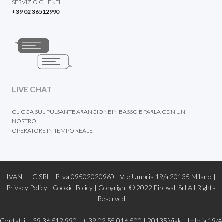
SERVIZIO CLIENTI
+39 02 36512990
LIVE CHAT
CLICCA SUL PULSANTE ARANCIONE IN BASSO E PARLA CON UN
NOSTRO
OPERATORE IN TEMPO REALE
IVAN ILIC SRL | P.Iva 09502020960 | V.le Umbria 19/a 20135 Milano |
Privacy Policy
|
Cookie Policy |
Copyright © 2022
Firewall Srl
All Rights
Reserved
Contatti + 39 36 512 990 - + 39 02 55 016 500 | 20135 Viale Umbria 19/A