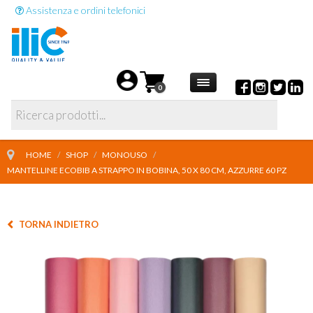
Assistenza e ordini telefonici
0
HOME
/
SHOP
/
MONOUSO
/
MANTELLINE ECOBIB A STRAPPO IN BOBINA, 50 X 80 CM, AZZURRE 60 PZ
TORNA INDIETRO