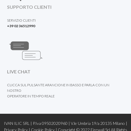
SUPPORTO CLIENTI
SERVIZIO CLIENTI
+39 02 36512990
LIVE CHAT
CLICCA SUL PULSANTE ARANCIONE IN BASSO E PARLA CON UN
NOSTRO
OPERATORE IN TEMPO REALE
IVAN ILIC SRL | P.Iva 09502020960 | V.le Umbria 19/a 20135 Milano |
Privacy Policy
|
Cookie Policy |
Copyright © 2022
Firewall Srl
All Rights