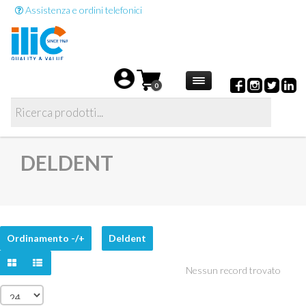
Assistenza e ordini telefonici
0
DELDENT
Ordinamento -/+
Deldent
Nessun record trovato