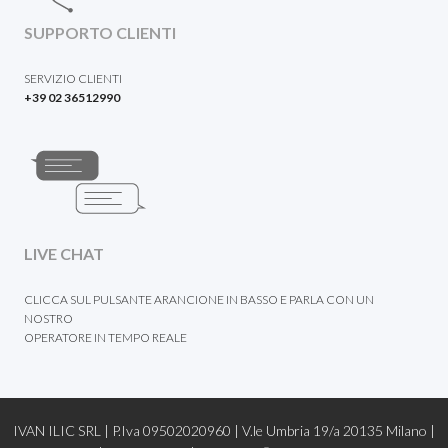
SUPPORTO CLIENTI
SERVIZIO CLIENTI
+39 02 36512990
LIVE CHAT
CLICCA SUL PULSANTE ARANCIONE IN BASSO E PARLA CON UN
NOSTRO
OPERATORE IN TEMPO REALE
IVAN ILIC SRL | P.Iva 09502020960 | V.le Umbria 19/a 20135 Milano |