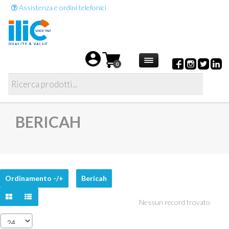
Assistenza e ordini telefonici
0
BERICAH
Ordinamento -/+
Bericah
Nessun record trovato