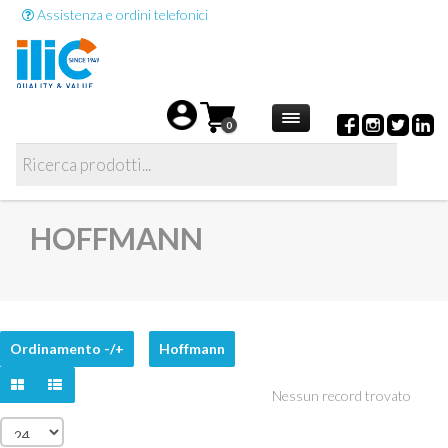
Assistenza e ordini telefonici
0
HOFFMANN
Ordinamento -/+
Hoffmann
Nessun record trovato