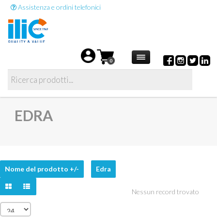
Assistenza e ordini telefonici
0
EDRA
Nome del prodotto +/-
Edra
Nessun record trovato