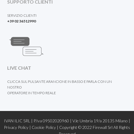
SUPPORTO CLIENTI
SERVIZIO CLIENTI
+39 02 36512990
LIVE CHAT
CLICCA SUL PULSANTE ARANCIONE IN BASSO E PARLA CON UN
NOSTRO
OPERATORE IN TEMPO REALE
IVAN ILIC SRL | P.Iva 09502020960 | V.le Umbria 19/a 20135 Milano |
Privacy Policy
|
Cookie Policy |
Copyright © 2022
Firewall Srl
All Rights
Reserved