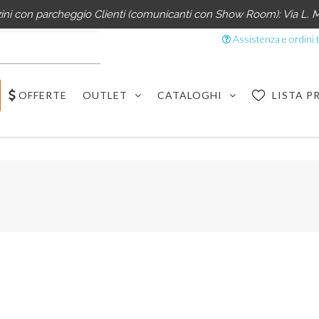
i con parcheggio Clienti (comunicanti con Show Room): Via L. M
Assistenza e ordini t
OFFERTE
OUTLET
CATALOGHI
LISTA P