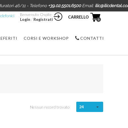
uratori 46/11 - Telefono
+39.02.5501.6500
Email:
ilic@ilicdental.c
Benvenuto Ospite
elefonici
CARRELLO
Login
/
Registrati
0
REFERITI
CORSI E WORKSHOP
CONTATTI
24
Nessun record trovato