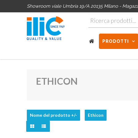
Showroom viale Umbria 19/A 20135 Milano - Magazzin
PRODOTTI
ETHICON
Nome del prodotto +/-
Ethicon